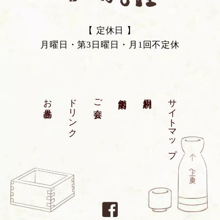
【 定休日 】
月曜日・第3日曜日・月1回不定休
お品書き
ドリンク
ご宴会
店舗案内
利用規約
サイトマップ
上へ戻る