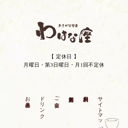
【 定休日 】
月曜日・第3日曜日・月1回不定休
お品書き
ドリンク
ご宴会
店舗案内
利用規約
サイトマップ