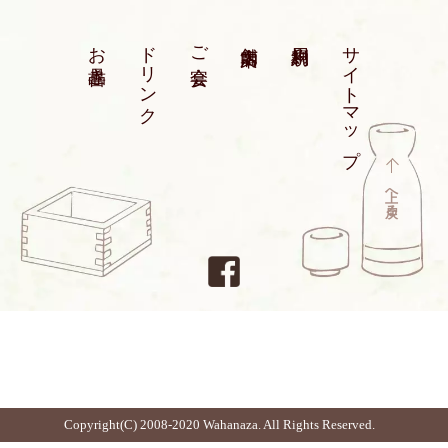
お品書き
ドリンク
ご宴会
店舗案内
利用規約
サイトマップ
上へ戻る
Copyright(C) 2008-2020 Wahanaza. All Rights Reserved.