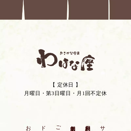
【 定休日 】
月曜日・第3日曜日・月1回不定休
お品書き
ご宴会
店舗案内
利用規約